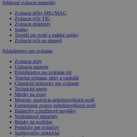
Prídavné zváracie materiály
Zváracie drôty MIG/MAG
Zváracie tyče TIG
Zváracie elektródy
Spájky
Tavidlá pre tvrdé a mäkké spájky
Zváracie tyče na plameň
Príslušenstvo pre zváranie
Zváracie stoly
Upínacie nástroje
Príslušenstvo pre zváranie rúr
Tepelná ochrana, deky a vankúše
Chemické prípravky pre zváranie
Technické spreje
Mierky na zvary
Morenie, pasivácia nehrdzavejúcich ocelí
Formovanie zvarov nehrdzavejúcich ocelí
Balancéry a pružinové navijáky
Wolfrámové elektródy
Brúsky na wolfrám
Pomôcky pre zváračov
Spájkovačky elektrické