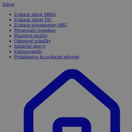
Zdroje
Zváracie zdroje MMA
Zváracie zdroje TIG
Zváracie poloautomaty MIG
Privarovače svorníkov
Plazmové rezačky
Odporové zváračky
Indukčné ohrevy
Elektrocentrály
Príslušenstvo ku zváracím zdrojom