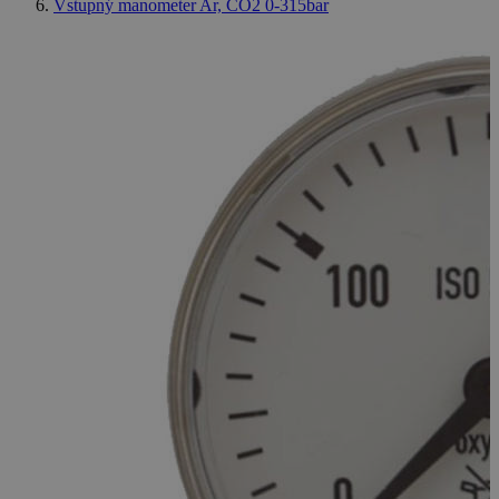
Vstupný manometer Ar, CO2 0-315bar