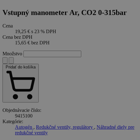
Vstupný manometer Ar, CO2 0-315bar
Cena
19,25 €
s 23 % DPH
Cena bez DPH
15,65 €
bez DPH
Množstvo
Pridať do košíka
Objednávacie číslo:
9415100
Kategórie:
Autogén
,
Redukčné ventily, regulátory
,
Náhradné diely pre
redukčné ventily