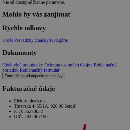
Nie sú dostupné žiadne parametre.
Mohlo by vás zaujímať
Rýchle odkazy
O nás
Prevádzky
Značky
Kategórie
Dokumenty
Obchodné podmienky
Ochrana osobných údajov
Reklamačný
poriadok
Reklamačný formulár
Formulár na odstúpenie od zmluvy
Fakturačné údaje
Elektro plus s.r.o.
Trnavská 4455/1A, 926 00 Sereď
IČO: 36270032
DIČ: 2022067190