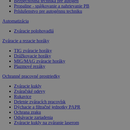
Bezpečnostná technika pre autogén
Propaline - spájkovanie a nahrievanie PB
Príslušenstvo pre autogénnu techniku
Automatizácia
Zváracie polohovadlá
Zváracie a rezacie horáky
TIG zváracie horáky
Drážkovacie horáky
MIG/MAG zváracie horáky
Plazmové rezáky
Ochranné pracovné prostriedky
Zváracie kukly
Zváračské odevy
Rukavice
Delenie zváracích pracovísk
Dýchacie a filtračné jednotky PAPR
Ochrana zraku
Odsávacie zariadenia
Zváracie kukly na zváranie laserom