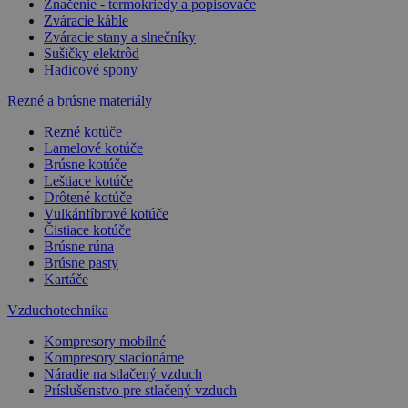
Značenie - termokriedy a popisovače
Zváracie káble
Zváracie stany a slnečníky
Sušičky elektrôd
Hadicové spony
Rezné a brúsne materiály
Rezné kotúče
Lamelové kotúče
Brúsne kotúče
Leštiace kotúče
Drôtené kotúče
Vulkánfíbrové kotúče
Čistiace kotúče
Brúsne rúna
Brúsne pasty
Kartáče
Vzduchotechnika
Kompresory mobilné
Kompresory stacionárne
Náradie na stlačený vzduch
Príslušenstvo pre stlačený vzduch