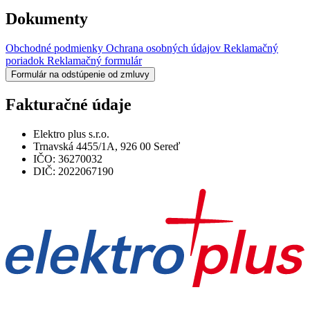
Dokumenty
Obchodné podmienky
Ochrana osobných údajov
Reklamačný
poriadok
Reklamačný formulár
Formulár na odstúpenie od zmluvy
Fakturačné údaje
Elektro plus s.r.o.
Trnavská 4455/1A, 926 00 Sereď
IČO: 36270032
DIČ: 2022067190