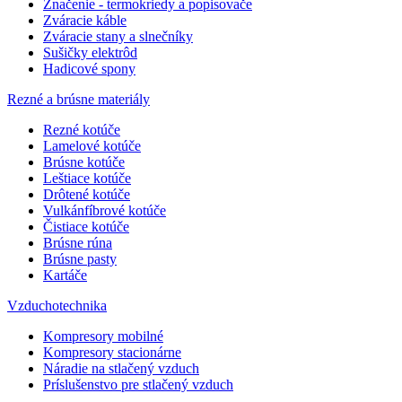
Značenie - termokriedy a popisovače
Zváracie káble
Zváracie stany a slnečníky
Sušičky elektrôd
Hadicové spony
Rezné a brúsne materiály
Rezné kotúče
Lamelové kotúče
Brúsne kotúče
Leštiace kotúče
Drôtené kotúče
Vulkánfíbrové kotúče
Čistiace kotúče
Brúsne rúna
Brúsne pasty
Kartáče
Vzduchotechnika
Kompresory mobilné
Kompresory stacionárne
Náradie na stlačený vzduch
Príslušenstvo pre stlačený vzduch