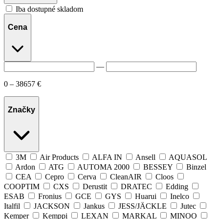
Iba dostupné skladom
Cena
—
0 – 38657 €
Značky
3M
Air Products
ALFA IN
Ansell
AQUASOL
Ardon
ATG
AUTOMA 2000
BESSEY
Binzel
CEA
Cepro
Cerva
CleanAIR
Cloos
COOPTIM
CXS
Derustit
DRATEC
Edding
ESAB
Fronius
GCE
GYS
Huarui
Inelco
Italfil
JACKSON
Jankus
JESS/JÄCKLE
Jutec
Kemper
Kemppi
LEXAN
MARKAL
MINOO