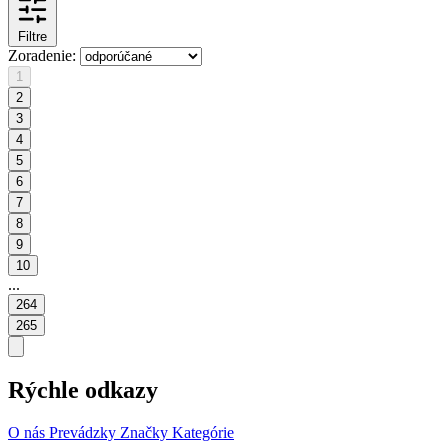
Filtre
Zoradenie:
1
2
3
4
5
6
7
8
9
10
...
264
265
Rýchle odkazy
O nás
Prevádzky
Značky
Kategórie