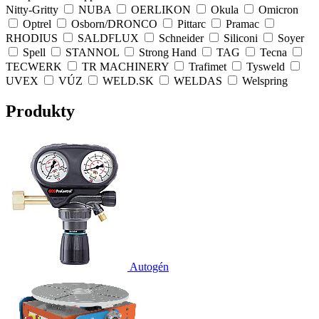
Nitty-Gritty
NUBA
OERLIKON
Okula
Omicron
Optrel
Osborn/DRONCO
Pittarc
Pramac
RHODIUS
SALDFLUX
Schneider
Siliconi
Soyer
Spell
STANNOL
Strong Hand
TAG
Tecna
TECWERK
TR MACHINERY
Trafimet
Tysweld
UVEX
VÚZ
WELD.SK
WELDAS
Welspring
Produkty
Autogén