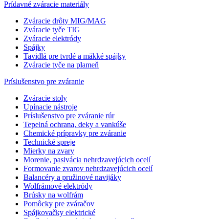
Prídavné zváracie materiály
Zváracie drôty MIG/MAG
Zváracie tyče TIG
Zváracie elektródy
Spájky
Tavidlá pre tvrdé a mäkké spájky
Zváracie tyče na plameň
Príslušenstvo pre zváranie
Zváracie stoly
Upínacie nástroje
Príslušenstvo pre zváranie rúr
Tepelná ochrana, deky a vankúše
Chemické prípravky pre zváranie
Technické spreje
Mierky na zvary
Morenie, pasivácia nehrdzavejúcich ocelí
Formovanie zvarov nehrdzavejúcich ocelí
Balancéry a pružinové navijáky
Wolfrámové elektródy
Brúsky na wolfrám
Pomôcky pre zváračov
Spájkovačky elektrické