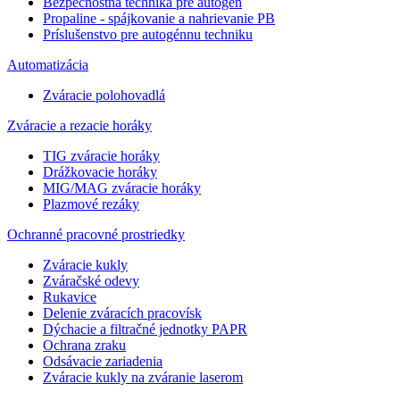
Bezpečnostná technika pre autogén
Propaline - spájkovanie a nahrievanie PB
Príslušenstvo pre autogénnu techniku
Automatizácia
Zváracie polohovadlá
Zváracie a rezacie horáky
TIG zváracie horáky
Drážkovacie horáky
MIG/MAG zváracie horáky
Plazmové rezáky
Ochranné pracovné prostriedky
Zváracie kukly
Zváračské odevy
Rukavice
Delenie zváracích pracovísk
Dýchacie a filtračné jednotky PAPR
Ochrana zraku
Odsávacie zariadenia
Zváracie kukly na zváranie laserom