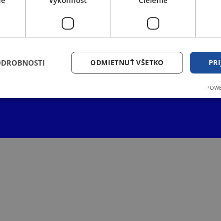
ne
Výkonnosť
Cielenie
ODROBNOSTI
ODMIETNUŤ VŠETKO
PRI
POWE
Nevyhnutne potrebné
Výkonnosť
Cielenie
Funkcie
súbory cookie umožňujú základné funkcie webovej lokality, ako prihlásenie používate
nedá správne používať bez nevyhnutne potrebných súborov cookie.
ateľ
Uplynutie
Popis
a
platnosti
1 hodina
Tento súbor cookie je napísaný, aby pomohol zaistiť bezpečnosť 
59 minút
predchádzaní útokom Falšovanie požiadaviek medzi stránkami.
1 hodina
59 minút