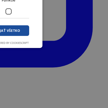
Funkcie
JAŤ VŠETKO
RED BY COOKIESCRIPT
ľa a správa účtu.
stránok pri