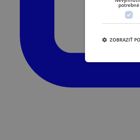
Nevyhnut
potrebné
ZOBRAZIŤ P
Nevyhnutne potrebné 
Webová lokalita sa 
Poskytov
Meno
/
Domén
XSRF-
weld.sk
TOKEN
welder-
weld.sk
session