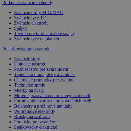
Prídavné zváracie materiály
Zváracie drôty MIG/MAG
Zváracie tyče TIG
Zváracie elektródy
Spájky
Tavidlá pre tvrdé a mäkké spájky
Zváracie tyče na plameň
Príslušenstvo pre zváranie
Zváracie stoly
Upínacie nástroje
Príslušenstvo pre zváranie rúr
Tepelná ochrana, deky a vankúše
Chemické prípravky pre zváranie
Technické spreje
Mierky na zvary
Morenie, pasivácia nehrdzavejúcich ocelí
Formovanie zvarov nehrdzavejúcich ocelí
Balancéry a pružinové navijáky
Wolfrámové elektródy
Brúsky na wolfrám
Pomôcky pre zváračov
Spájkovačky elektrické