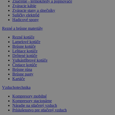
Značenie - termokriedy a popisovače
Zváracie káble
Zváracie stany a slnečníky
Sušičky elektrôd
Hadicové spony
Rezné a brúsne materiály
Rezné kotúče
Lamelové kotúče
Brúsne kotúče
Leštiace kotúče
Drôtené kotúče
Vulkánfíbrové kotúče
Čistiace kotúče
Brúsne rúna
Brúsne pasty
Kartáče
Vzduchotechnika
Kompresory mobilné
Kompresory stacionárne
Náradie na stlačený vzduch
Príslušenstvo pre stlačený vzduch