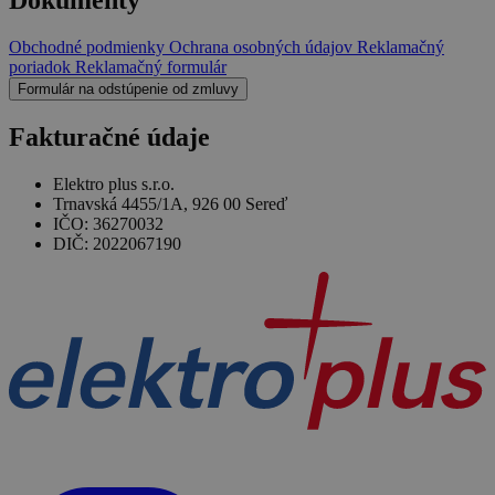
Dokumenty
Obchodné podmienky
Ochrana osobných údajov
Reklamačný
poriadok
Reklamačný formulár
Formulár na odstúpenie od zmluvy
Fakturačné údaje
Elektro plus s.r.o.
Trnavská 4455/1A, 926 00 Sereď
IČO: 36270032
DIČ: 2022067190