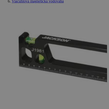
správa účtu. Webová lokalita sa nedá správne používať
Viacuhlová magnetická vodováha
bez nevyhnutne potrebných súborov cookie.
Poskytovateľ
Uplynutie
Meno
Popis
/
Doména
platnosti
XSRF-
weld.sk
1 hodina
Tento súbor
TOKEN
59 minút
cookie je
napísaný, aby
pomohol
zaistiť
bezpečnosť
stránok pri
predchádzaní
útokom
Falšovanie
požiadaviek
medzi
stránkami.
welder-
weld.sk
1 hodina
session
59 minút
Google Privacy
Policy