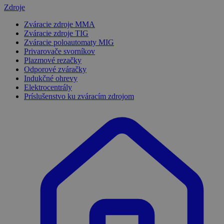
Zdroje
Zváracie zdroje MMA
Zváracie zdroje TIG
Zváracie poloautomaty MIG
Privarovače svorníkov
Plazmové rezačky
Odporové zváračky
Indukčné ohrevy
Elektrocentrály
Príslušenstvo ku zváracím zdrojom