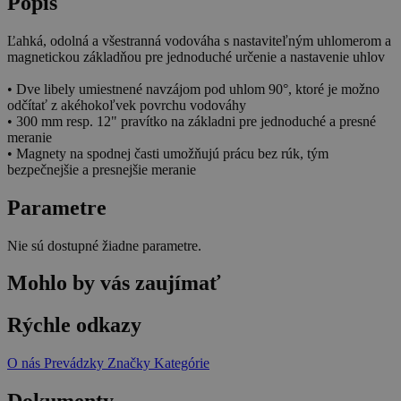
Popis
Ľahká, odolná a všestranná vodováha s nastaviteľným uhlomerom a
magnetickou základňou pre jednoduché určenie a nastavenie uhlov
• Dve libely umiestnené navzájom pod uhlom 90°, ktoré je možno
odčítať z akéhokoľvek povrchu vodováhy
• 300 mm resp. 12" pravítko na základni pre jednoduché a presné
meranie
• Magnety na spodnej časti umožňujú prácu bez rúk, tým
bezpečnejšie a presnejšie meranie
Parametre
Nie sú dostupné žiadne parametre.
Mohlo by vás zaujímať
Rýchle odkazy
O nás
Prevádzky
Značky
Kategórie