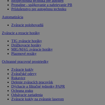
Bezpečnostná technika pre autogén
Propaline - spájkovanie a nahrievanie PB
Príslušenstvo pre autogénnu techniku
Automatizácia
Zváracie polohovadlá
Zváracie a rezacie horáky
TIG zváracie horáky
Drážkovacie horáky
MIG/MAG zváracie horáky
Plazmové rezáky
Ochranné pracovné prostriedky
Zváracie kukly
Zváračské odevy
Rukavice
Delenie zváracích pracovísk
Dýchacie a filtračné jednotky PAPR
Ochrana zraku
Odsávacie zariadenia
Zváracie kukly na zváranie laserom