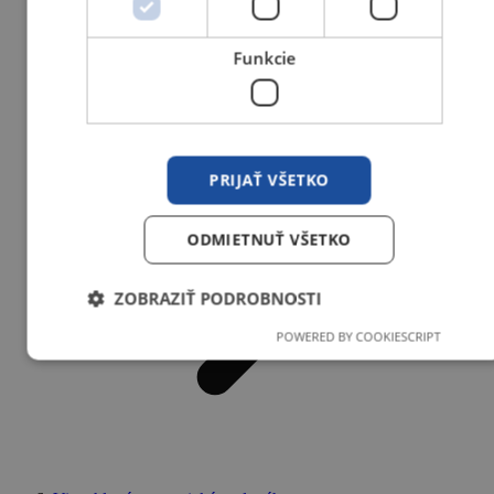
Vodováhy
Funkcie
PRIJAŤ VŠETKO
ODMIETNUŤ VŠETKO
ZOBRAZIŤ PODROBNOSTI
POWERED BY COOKIESCRIPT
Nevyhnutne potrebné
Výkonnosť
Cielenie
Funkcie
Nevyhnutne potrebné súbory cookie umožňujú základné
funkcie webovej lokality, ako prihlásenie používateľa a