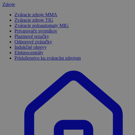
Zdroje
Zváracie zdroje MMA
Zváracie zdroje TIG
Zváracie poloautomaty MIG
Privarovače svorníkov
Plazmové rezačky
Odporové zváračky
Indukčné ohrevy
Elektrocentrály
Príslušenstvo ku zváracím zdrojom