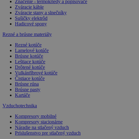
Značenie - termokriedy a popisovače
Zváracie káble
Zváracie stany a slnečníky
Sušičky elektrôd
Hadicové spony
Rezné a brúsne materiály
Rezné kotúče
Lamelové kotúče
Brúsne kotúče
Leštiace kotúče
Drôtené kotúče
Vulkánfíbrové kotúče
Čistiace kotúče
Brúsne rúna
Brúsne pasty
Kartáče
Vzduchotechnika
Kompresory mobilné
Kompresory stacionárne
Náradie na stlačený vzduch
Príslušenstvo pre stlačený vzduch