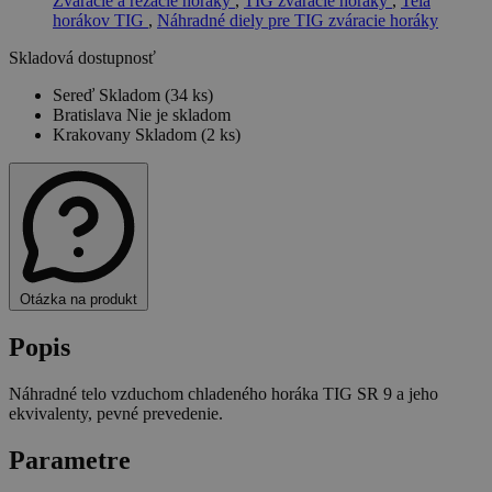
Zváracie a rezacie horáky
,
TIG zváracie horáky
,
Telá
horákov TIG
,
Náhradné diely pre TIG zváracie horáky
Skladová dostupnosť
Sereď
Skladom (34 ks)
Bratislava
Nie je skladom
Krakovany
Skladom (2 ks)
Otázka na produkt
Popis
Náhradné telo vzduchom chladeného horáka TIG SR 9 a jeho
ekvivalenty, pevné prevedenie.
Parametre