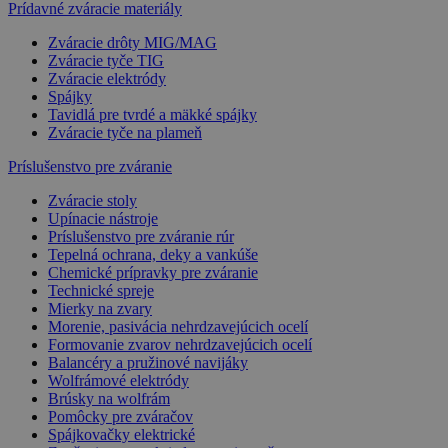
Prídavné zváracie materiály
Zváracie drôty MIG/MAG
Zváracie tyče TIG
Zváracie elektródy
Spájky
Tavidlá pre tvrdé a mäkké spájky
Zváracie tyče na plameň
Príslušenstvo pre zváranie
Zváracie stoly
Upínacie nástroje
Príslušenstvo pre zváranie rúr
Tepelná ochrana, deky a vankúše
Chemické prípravky pre zváranie
Technické spreje
Mierky na zvary
Morenie, pasivácia nehrdzavejúcich ocelí
Formovanie zvarov nehrdzavejúcich ocelí
Balancéry a pružinové navijáky
Wolfrámové elektródy
Brúsky na wolfrám
Pomôcky pre zváračov
Spájkovačky elektrické