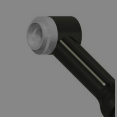
welder-
weld.sk
1 hodina
session
59 minút
Google Privacy Policy