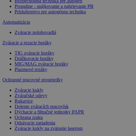
Bezpečnostná technika pre autogén
Propaline - spájkovanie a nahrievanie PB
Príslušenstvo pre autogénnu techniku
Automatizácia
Zváracie polohovadlá
Zváracie a rezacie horáky
TIG zváracie horáky
Drážkovacie horáky
MIG/MAG zváracie horáky
Plazmové rezáky
Ochranné pracovné prostriedky
Zváracie kukly
Zváračské odevy
Rukavice
Delenie zváracích pracovísk
Dýchacie a filtračné jednotky PAPR
Ochrana zraku
Odsávacie zariadenia
Zváracie kukly na zváranie laserom