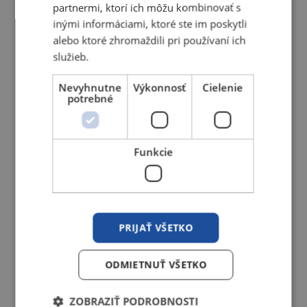
partnermi, ktorí ich môžu kombinovať s
inými informáciami, ktoré ste im poskytli
Náhradné diely pre TIG zváracie horáky
alebo ktoré zhromaždili pri používaní ich
služieb.
Nevyhnutne
Výkonnosť
Cielenie
potrebné
Funkcie
PRIJAŤ VŠETKO
ODMIETNUŤ VŠETKO
ZOBRAZIŤ PODROBNOSTI