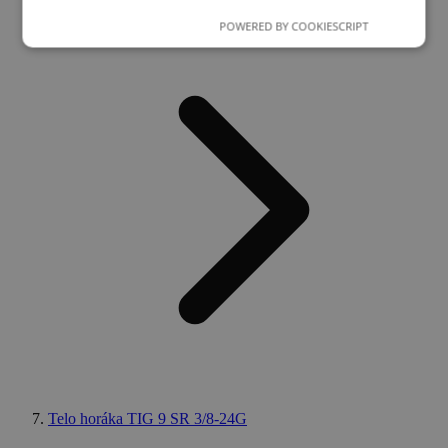
Telá horákov TIG
POWERED BY COOKIESCRIPT
Nevyhnutne potrebné
Výkonnosť
Cielenie
Funkcie
Nevyhnutne potrebné súbory cookie umožňujú
základné funkcie webovej lokality, ako prihlásenie
používateľa a správa účtu. Webová lokalita sa nedá
správne používať bez nevyhnutne potrebných
súborov cookie.
Poskytovateľ
Uplynutie
Meno
Popis
/
Doména
platnosti
XSRF-
weld.sk
1 hodina
Tento súbor
TOKEN
59 minút
cookie je
napísaný,
aby pomohol
zaistiť
bezpečnosť
stránok pri
predchádzaní
útokom
Falšovanie
Telo horáka TIG 9 SR 3/8-24G
požiadaviek
medzi
stránkami.