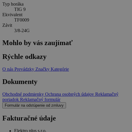
Typ horáka
TIG 9
Ekvivalent
TF0009
Závit
3/8-24G
Mohlo by vás zaujímať
Rýchle odkazy
O nás
Prevádzky
Značky
Kategórie
Dokumenty
Obchodné podmienky
Ochrana osobných údajov
Reklamačný
poriadok
Reklamačný formulár
Formulár na odstúpenie od zmluvy
Fakturačné údaje
Elektro plus s.r.o.