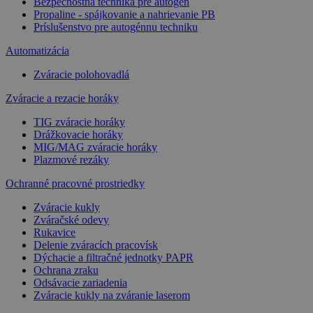
Bezpečnostná technika pre autogén
Propaline - spájkovanie a nahrievanie PB
Príslušenstvo pre autogénnu techniku
Automatizácia
Zváracie polohovadlá
Zváracie a rezacie horáky
TIG zváracie horáky
Drážkovacie horáky
MIG/MAG zváracie horáky
Plazmové rezáky
Ochranné pracovné prostriedky
Zváracie kukly
Zváračské odevy
Rukavice
Delenie zváracích pracovísk
Dýchacie a filtračné jednotky PAPR
Ochrana zraku
Odsávacie zariadenia
Zváracie kukly na zváranie laserom