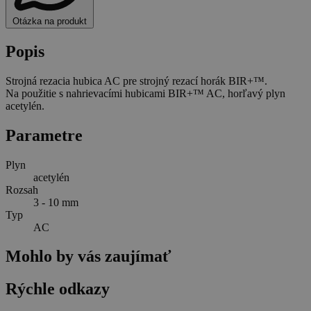
Otázka na produkt
Popis
Strojná rezacia hubica AC pre strojný rezací horák BIR+™.
Na použitie s nahrievacími hubicami BIR+™ AC, horľavý plyn
acetylén.
Parametre
Plyn
acetylén
Rozsah
3 - 10 mm
Typ
AC
Mohlo by vás zaujímať
Rýchle odkazy