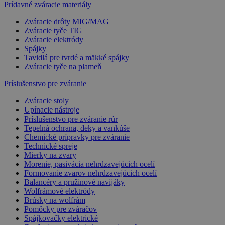
Prídavné zváracie materiály
Zváracie drôty MIG/MAG
Zváracie tyče TIG
Zváracie elektródy
Spájky
Tavidlá pre tvrdé a mäkké spájky
Zváracie tyče na plameň
Príslušenstvo pre zváranie
Zváracie stoly
Upínacie nástroje
Príslušenstvo pre zváranie rúr
Tepelná ochrana, deky a vankúše
Chemické prípravky pre zváranie
Technické spreje
Mierky na zvary
Morenie, pasivácia nehrdzavejúcich ocelí
Formovanie zvarov nehrdzavejúcich ocelí
Balancéry a pružinové navijáky
Wolfrámové elektródy
Brúsky na wolfrám
Pomôcky pre zváračov
Spájkovačky elektrické