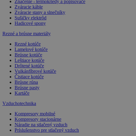
Značenie - termokriedy a popisovače
Zváracie káble
Zváracie stany a slnečníky
Sušičky elektrôd
Hadicové spony
Rezné a brúsne materiály
Rezné kotúče
Lamelové kotúče
Brúsne kotúče
Leštiace kotúče
Drôtené kotúče
Vulkánfíbrové kotúče
Čistiace kotúče
Brúsne rúna
Brúsne pasty
Kartáče
Vzduchotechnika
Kompresory mobilné
Kompresory stacionárne
Náradie na stlačený vzduch
Príslušenstvo pre stlačený vzduch