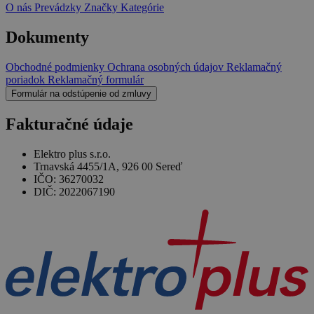
O nás
Prevádzky
Značky
Kategórie
Dokumenty
Obchodné podmienky
Ochrana osobných údajov
Reklamačný
poriadok
Reklamačný formulár
Formulár na odstúpenie od zmluvy
Fakturačné údaje
Elektro plus s.r.o.
Trnavská 4455/1A, 926 00 Sereď
IČO: 36270032
DIČ: 2022067190