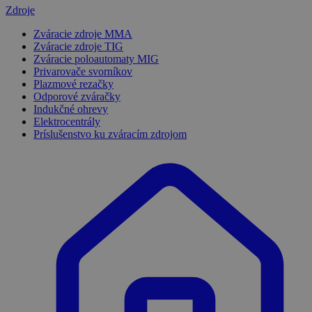
Zdroje
Zváracie zdroje MMA
Zváracie zdroje TIG
Zváracie poloautomaty MIG
Privarovače svorníkov
Plazmové rezačky
Odporové zváračky
Indukčné ohrevy
Elektrocentrály
Príslušenstvo ku zváracím zdrojom