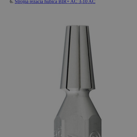
Strojná rezacia hubica BIR+ AC 3-10 AC