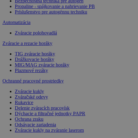
Bezpečnostná technika pre autogén
Propaline - spájkovanie a nahrievanie PB
Príslušenstvo pre autogénnu techniku
Automatizácia
Zváracie polohovadlá
Zváracie a rezacie horáky
TIG zváracie horáky
Drážkovacie horáky
MIG/MAG zváracie horáky
Plazmové rezáky
Ochranné pracovné prostriedky
Zváracie kukly
Zváračské odevy
Rukavice
Delenie zváracích pracovísk
Dýchacie a filtračné jednotky PAPR
Ochrana zraku
Odsávacie zariadenia
Zváracie kukly na zváranie laserom