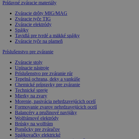
Prídavné zváracie materiály
Zváracie drôty MIG/MAG
Zváracie tyče TIG
Zváracie elektródy
Spájky
Tavidlá pre tvrdé a mäkké spájky
Zváracie tyče na plameň
Príslušenstvo pre zváranie
Zváracie stoly
Upínacie nástroje
Príslušenstvo pre zváranie rúr
Tepelná ochrana, deky a vankúše
Chemické prípravky pre zváranie
Technické spreje
Mierky na zvary
Morenie, pasivácia nehrdzavejúcich ocelí
Formovanie zvarov nehrdzavejúcich ocelí
Balancéry a pružinové navijáky
Wolfrámové elektródy
Brúsky na wolfrám
Pomôcky pre zváračov
Spájkovačky elektrické