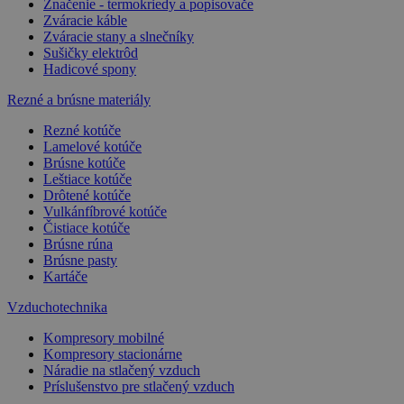
Značenie - termokriedy a popisovače
Zváracie káble
Zváracie stany a slnečníky
Sušičky elektrôd
Hadicové spony
Rezné a brúsne materiály
Rezné kotúče
Lamelové kotúče
Brúsne kotúče
Leštiace kotúče
Drôtené kotúče
Vulkánfíbrové kotúče
Čistiace kotúče
Brúsne rúna
Brúsne pasty
Kartáče
Vzduchotechnika
Kompresory mobilné
Kompresory stacionárne
Náradie na stlačený vzduch
Príslušenstvo pre stlačený vzduch