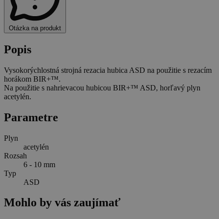
Otázka na produkt
Popis
Vysokorýchlostná strojná rezacia hubica ASD na použitie s rezacím
horákom BIR+™.
Na použitie s nahrievacou hubicou BIR+™ ASD, horľavý plyn
acetylén.
Parametre
Plyn
acetylén
Rozsah
6 - 10 mm
Typ
ASD
Mohlo by vás zaujímať