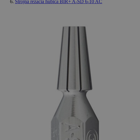
Strojná rezacia hubica BIR+ A-SD 6-10 AC