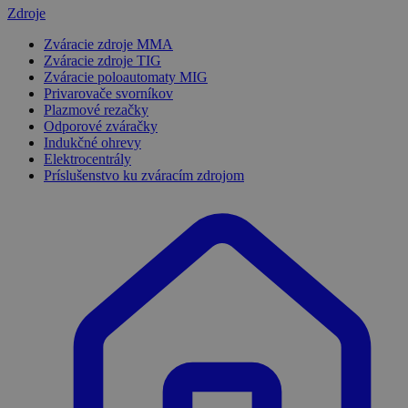
Zdroje
Zváracie zdroje MMA
Zváracie zdroje TIG
Zváracie poloautomaty MIG
Privarovače svorníkov
Plazmové rezačky
Odporové zváračky
Indukčné ohrevy
Elektrocentrály
Príslušenstvo ku zváracím zdrojom