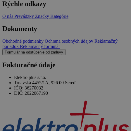
Rýchle odkazy
O nás
Prevádzky
Značky
Kategórie
Dokumenty
Obchodné podmienky
Ochrana osobných údajov
Reklamačný
poriadok
Reklamačný formulár
Formulár na odstúpenie od zmluvy
Fakturačné údaje
Elektro plus s.r.o.
Trnavská 4455/1A, 926 00 Sereď
IČO: 36270032
DIČ: 2022067190