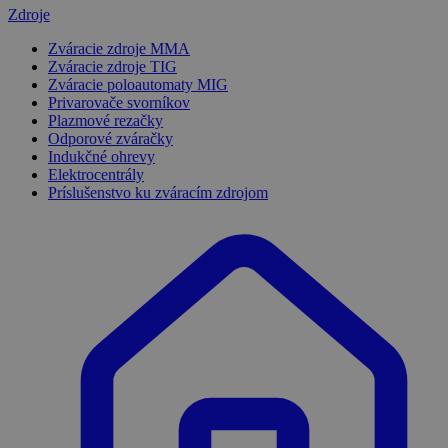
Zdroje
Zváracie zdroje MMA
Zváracie zdroje TIG
Zváracie poloautomaty MIG
Privarovače svorníkov
Plazmové rezačky
Odporové zváračky
Indukčné ohrevy
Elektrocentrály
Príslušenstvo ku zváracím zdrojom