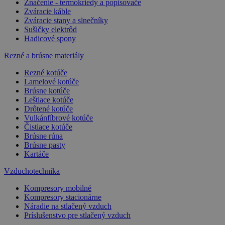
Značenie - termokriedy a popisovače
Zváracie káble
Zváracie stany a slnečníky
Sušičky elektrôd
Hadicové spony
Rezné a brúsne materiály
Rezné kotúče
Lamelové kotúče
Brúsne kotúče
Leštiace kotúče
Drôtené kotúče
Vulkánfíbrové kotúče
Čistiace kotúče
Brúsne rúna
Brúsne pasty
Kartáče
Vzduchotechnika
Kompresory mobilné
Kompresory stacionárne
Náradie na stlačený vzduch
Príslušenstvo pre stlačený vzduch