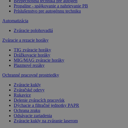
Bezpečnostná technika pre autogén
Propaline - spájkovanie a nahrievanie PB
Príslušenstvo pre autogénnu techniku
Automatizácia
Zváracie polohovadlá
Zváracie a rezacie horáky
TIG zváracie horáky
Drážkovacie horáky
MIG/MAG zváracie horáky
Plazmové rezáky
Ochranné pracovné prostriedky
Zváracie kukly
Zváračské odevy
Rukavice
Delenie zváracích pracovísk
Dýchacie a filtračné jednotky PAPR
Ochrana zraku
Odsávacie zariadenia
Zváracie kukly na zváranie laserom