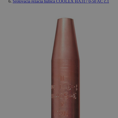
Šrotovacia rezacia hubica COOLEX HA317 0-50 AC č.1