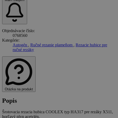
Objednávacie číslo:
0768560
Kategórie:
Autogén
,
Ručné rezanie plameňom
,
Rezacie hubice pre
ručné rezáky
Otázka na produkt
Popis
Šrotovacia rezacia hubica COOLEX typ HA317 pre rezáky X511,
horľavý plyn acetylén.