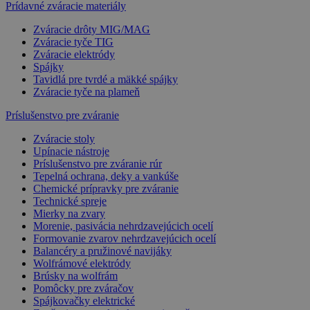
Prídavné zváracie materiály
Zváracie drôty MIG/MAG
Zváracie tyče TIG
Zváracie elektródy
Spájky
Tavidlá pre tvrdé a mäkké spájky
Zváracie tyče na plameň
Príslušenstvo pre zváranie
Zváracie stoly
Upínacie nástroje
Príslušenstvo pre zváranie rúr
Tepelná ochrana, deky a vankúše
Chemické prípravky pre zváranie
Technické spreje
Mierky na zvary
Morenie, pasivácia nehrdzavejúcich ocelí
Formovanie zvarov nehrdzavejúcich ocelí
Balancéry a pružinové navijáky
Wolfrámové elektródy
Brúsky na wolfrám
Pomôcky pre zváračov
Spájkovačky elektrické