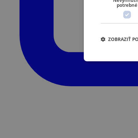
Nevyhnut
potrebné
ZOBRAZIŤ P
Nevyhnutne potrebné 
Webová lokalita sa 
Poskytov
Meno
/
Domén
XSRF-
weld.sk
TOKEN
welder-
weld.sk
session