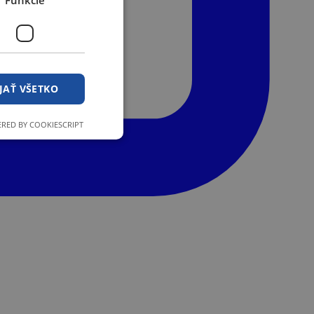
Funkcie
JAŤ VŠETKO
RED BY COOKIESCRIPT
ľa a správa účtu.
stránok pri