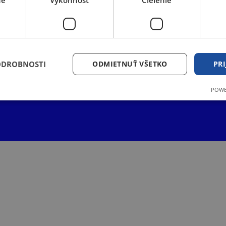
ne
Výkonnosť
Cielenie
ODROBNOSTI
ODMIETNUŤ VŠETKO
PRI
POWE
Nevyhnutne potrebné
Výkonnosť
Cielenie
Funkcie
súbory cookie umožňujú základné funkcie webovej lokality, ako prihlásenie používate
nedá správne používať bez nevyhnutne potrebných súborov cookie.
ateľ
Uplynutie
Popis
a
platnosti
1 hodina
Tento súbor cookie je napísaný, aby pomohol zaistiť bezpečnosť 
59 minút
predchádzaní útokom Falšovanie požiadaviek medzi stránkami.
1 hodina
59 minút