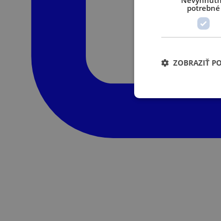
Nevyhnut
potrebné
ZOBRAZIŤ P
Nevyhnutne potrebné 
Webová lokalita sa 
Poskytov
Meno
/
Domén
XSRF-
weld.sk
TOKEN
welder-
weld.sk
session