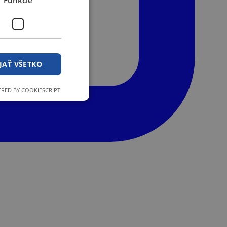
Funkcie
JAŤ VŠETKO
RED BY COOKIESCRIPT
ľa a správa účtu.
stránok pri