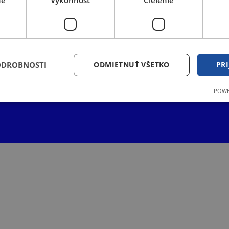
ne
Výkonnosť
Cielenie
ODROBNOSTI
ODMIETNUŤ VŠETKO
PRI
POWE
Nevyhnutne potrebné
Výkonnosť
Cielenie
Funkcie
súbory cookie umožňujú základné funkcie webovej lokality, ako prihlásenie používate
nedá správne používať bez nevyhnutne potrebných súborov cookie.
ateľ
Uplynutie
Popis
a
platnosti
1 hodina
Tento súbor cookie je napísaný, aby pomohol zaistiť bezpečnosť 
59 minút
predchádzaní útokom Falšovanie požiadaviek medzi stránkami.
1 hodina
59 minút