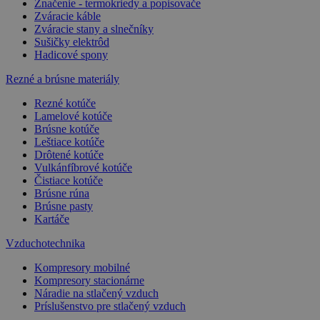
Značenie - termokriedy a popisovače
Zváracie káble
Zváracie stany a slnečníky
Sušičky elektrôd
Hadicové spony
Rezné a brúsne materiály
Rezné kotúče
Lamelové kotúče
Brúsne kotúče
Leštiace kotúče
Drôtené kotúče
Vulkánfíbrové kotúče
Čistiace kotúče
Brúsne rúna
Brúsne pasty
Kartáče
Vzduchotechnika
Kompresory mobilné
Kompresory stacionárne
Náradie na stlačený vzduch
Príslušenstvo pre stlačený vzduch