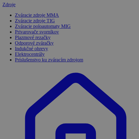
Zdroje
Zváracie zdroje MMA
Zváracie zdroje TIG
Zváracie poloautomaty MIG
Privarovače svorníkov
Plazmové rezačky
Odporové zváračky
Indukčné ohrevy
Elektrocentrály
Príslušenstvo ku zváracím zdrojom