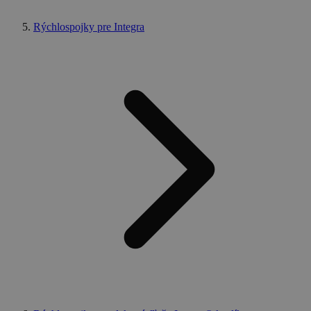
Nevyhnutne potrebné súbory cookie umožňujú
základné funkcie webovej lokality, ako prihlásenie
Rýchlospojky pre Integra
používateľa a správa účtu. Webová lokalita sa nedá
správne používať bez nevyhnutne potrebných
súborov cookie.
Poskytovateľ
Uplynutie
Meno
Popis
/
Doména
platnosti
XSRF-
weld.sk
1 hodina
Tento súbor
TOKEN
59 minút
cookie je
napísaný,
aby pomohol
zaistiť
bezpečnosť
stránok pri
predchádzaní
útokom
Falšovanie
požiadaviek
medzi
stránkami.
welder-
weld.sk
1 hodina
session
59 minút
Google Privacy Policy