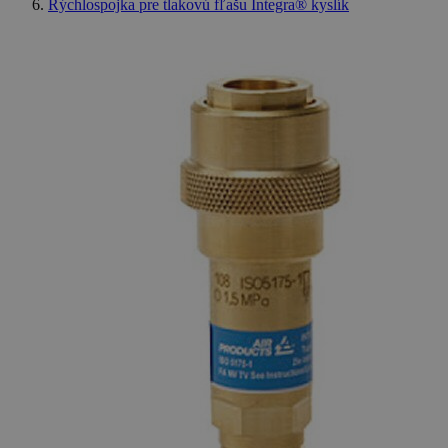
Rýchlospojka pre tlakovú fľašu Integra® kyslík