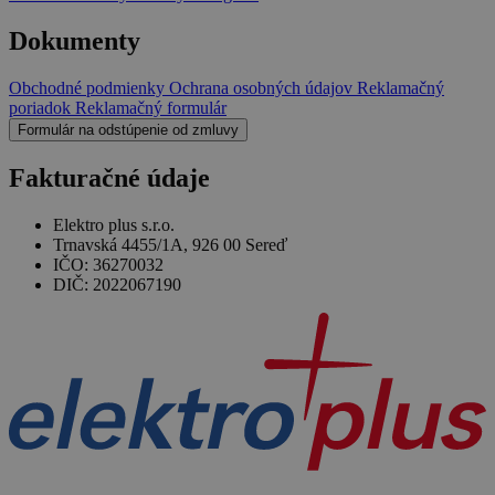
Dokumenty
Obchodné podmienky
Ochrana osobných údajov
Reklamačný
poriadok
Reklamačný formulár
Formulár na odstúpenie od zmluvy
Fakturačné údaje
Elektro plus s.r.o.
Trnavská 4455/1A, 926 00 Sereď
IČO: 36270032
DIČ: 2022067190