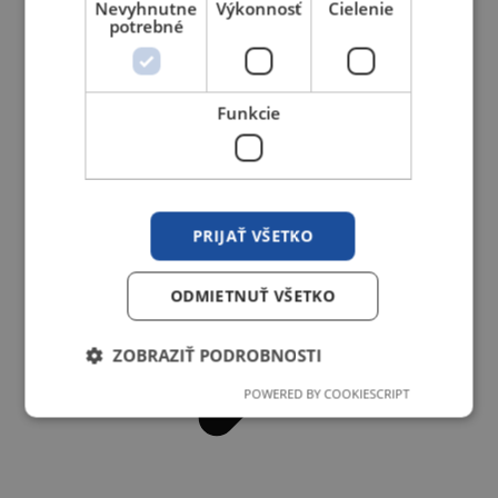
Nevyhnutne
Výkonnosť
Cielenie
potrebné
Redukčné ventily, regulátory
Funkcie
PRIJAŤ VŠETKO
ODMIETNUŤ VŠETKO
ZOBRAZIŤ PODROBNOSTI
POWERED BY COOKIESCRIPT
Nevyhnutne potrebné
Výkonnosť
Cielenie
Funkcie