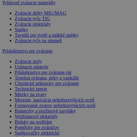
Prídavné zváracie materiály
Zváracie drôty MIG/MAG
Zváracie tyče TIG
Zváracie elektródy
Spájky
Tavidlá pre tvrdé a mäkké spájky
Zváracie tyče na plameň
Príslušenstvo pre zváranie
Zváracie stoly
Upínacie nástroje
Príslušenstvo pre zváranie rúr
Tepelná ochrana, deky a vankúše
Chemické prípravky pre zváranie
Technické spreje
Mierky na zvary
Morenie, pasivácia nehrdzavejúcich ocelí
Formovanie zvarov nehrdzavejúcich ocelí
Balancéry a pružinové navijáky
Wolfrámové elektródy
Brúsky na wolfrám
Pomôcky pre zváračov
Spájkovačky elektrické