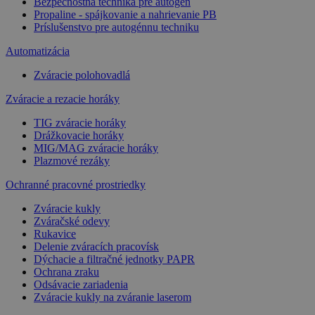
Bezpečnostná technika pre autogén
Propaline - spájkovanie a nahrievanie PB
Príslušenstvo pre autogénnu techniku
Automatizácia
Zváracie polohovadlá
Zváracie a rezacie horáky
TIG zváracie horáky
Drážkovacie horáky
MIG/MAG zváracie horáky
Plazmové rezáky
Ochranné pracovné prostriedky
Zváracie kukly
Zváračské odevy
Rukavice
Delenie zváracích pracovísk
Dýchacie a filtračné jednotky PAPR
Ochrana zraku
Odsávacie zariadenia
Zváracie kukly na zváranie laserom