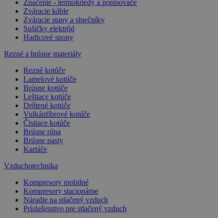
Značenie - termokriedy a popisovače
Zváracie káble
Zváracie stany a slnečníky
Sušičky elektrôd
Hadicové spony
Rezné a brúsne materiály
Rezné kotúče
Lamelové kotúče
Brúsne kotúče
Leštiace kotúče
Drôtené kotúče
Vulkánfíbrové kotúče
Čistiace kotúče
Brúsne rúna
Brúsne pasty
Kartáče
Vzduchotechnika
Kompresory mobilné
Kompresory stacionárne
Náradie na stlačený vzduch
Príslušenstvo pre stlačený vzduch