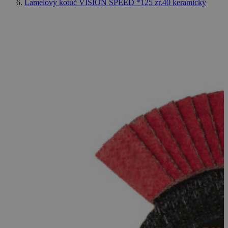
Lamelový kotúč VISION SPEED *125 zr.40 keramický