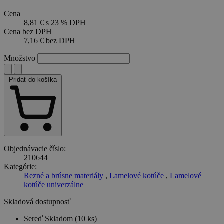
Cena
Google Privacy Policy
8,81 €
s 23 % DPH
Cena bez DPH
7,16 €
bez DPH
Množstvo
Pridať do košíka
Objednávacie číslo:
210644
Kategórie:
Rezné a brúsne materiály
,
Lamelové kotúče
,
Lamelové
kotúče univerzálne
Skladová dostupnosť
Sereď
Skladom (10 ks)