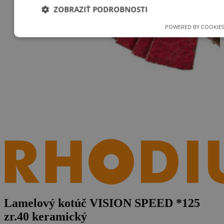
ZOBRAZIŤ PODROBNOSTI
POWERED BY COOKIES
Nevyhnutne potrebné
Výkonnosť
Cielenie
Funkci
Nevyhnutne potrebné súbory cookie umožňujú základné funkcie
webovej lokality, ako prihlásenie používateľa a správa účtu. Webová
lokalita sa nedá správne používať bez nevyhnutne potrebných súbo
cookie.
Poskytovateľ
Uplynutie
Meno
Popis
/
Doména
platnosti
XSRF-
weld.sk
1 hodina
Tento súbor cookie je
TOKEN
59 minút
napísaný, aby pomohol
zaistiť bezpečnosť stránok 
predchádzaní útokom
Falšovanie požiadaviek
medzi stránkami.
welder-
weld.sk
1 hodina
session
59 minút
Lamelový kotúč VISION SPEED *125
zr.40 keramický