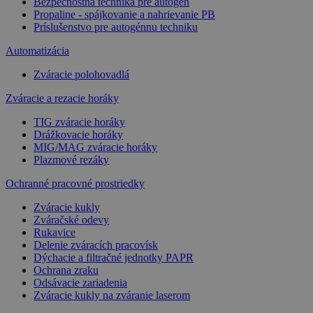
Bezpečnostná technika pre autogén
Propaline - spájkovanie a nahrievanie PB
Príslušenstvo pre autogénnu techniku
Automatizácia
Zváracie polohovadlá
Zváracie a rezacie horáky
TIG zváracie horáky
Drážkovacie horáky
MIG/MAG zváracie horáky
Plazmové rezáky
Ochranné pracovné prostriedky
Zváracie kukly
Zváračské odevy
Rukavice
Delenie zváracích pracovísk
Dýchacie a filtračné jednotky PAPR
Ochrana zraku
Odsávacie zariadenia
Zváracie kukly na zváranie laserom