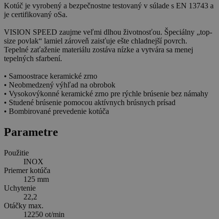
Kotúč je vyrobený a bezpečnostne testovaný v súlade s EN 13743 a
je certifikovaný oSa.
VISION SPEED zaujme veľmi dlhou životnosťou. Špeciálny „top-
size povlak“ lamiel zároveň zaisťuje ešte chladnejší povrch.
Tepelné zaťaženie materiálu zostáva nízke a vytvára sa menej
tepelných sfarbení.
• Samoostrace keramické zrno
• Neobmedzený výhľad na obrobok
• Vysokovýkonné keramické zrno pre rýchle brúsenie bez námahy
• Studené brúsenie pomocou aktívnych brúsnych prísad
• Bombirované prevedenie kotúča
Parametre
Použitie
INOX
Priemer kotúča
125 mm
Uchytenie
22,2
Otáčky max.
12250 ot/min