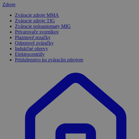
Zdroje
Zváracie zdroje MMA
Zváracie zdroje TIG
Zváracie poloautomaty MIG
Privarovače svorníkov
Plazmové rezačky
Odporové zváračky
Indukčné ohrevy
Elektrocentrály
Príslušenstvo ku zváracím zdrojom