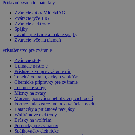
Prídavné zváracie materiály
Zváracie drôty MIG/MAG
Zváracie tyče TIG
Zváracie elektródy
Spájky
Tavidlá pre tvrdé a mäkké spájky
Zváracie tyče na plameň
Príslušenstvo pre zváranie
Zváracie stoly
Upínacie nástroje
Príslušenstvo pre zváranie rúr
Tepelná ochrana, deky a vankúše
Chemické prípravky pre zváranie
Technické spreje
Mierky na zvary
Morenie, pasivácia nehrdzavejúcich ocelí
Formovanie zvarov nehrdzavejúcich ocelí
Balancéry a pružinové navijáky
Wolfrámové elektródy
Brúsky na wolfrám
Pomôcky pre zváračov
Spájkovačky elektrické