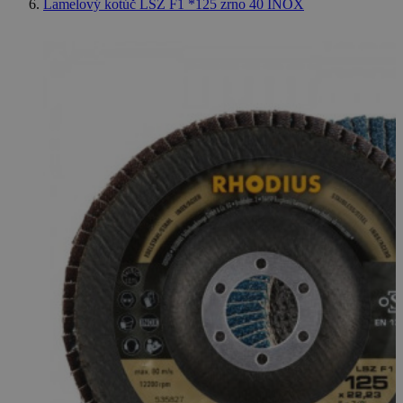
Lamelový kotúč LSZ F1 *125 zrno 40 INOX