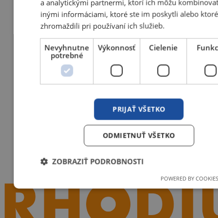
a analytickými partnermi, ktorí ich môžu kombinovať
inými informáciami, ktoré ste im poskytli alebo ktor
zhromaždili pri používaní ich služieb.
Nevyhnutne
Výkonnosť
Cielenie
Funkc
potrebné
PRIJAŤ VŠETKO
ODMIETNUŤ VŠETKO
ZOBRAZIŤ PODROBNOSTI
POWERED BY COOKIES
Nevyhnutne potrebné
Výkonnosť
Cielenie
Funkci