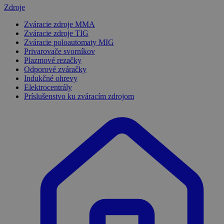
Zdroje
Zváracie zdroje MMA
Zváracie zdroje TIG
Zváracie poloautomaty MIG
Privarovače svorníkov
Plazmové rezačky
Odporové zváračky
Indukčné ohrevy
Elektrocentrály
Príslušenstvo ku zváracím zdrojom