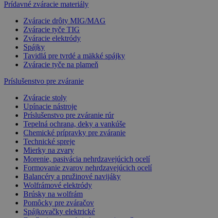
Prídavné zváracie materiály
Zváracie drôty MIG/MAG
Zváracie tyče TIG
Zváracie elektródy
Spájky
Tavidlá pre tvrdé a mäkké spájky
Zváracie tyče na plameň
Príslušenstvo pre zváranie
Zváracie stoly
Upínacie nástroje
Príslušenstvo pre zváranie rúr
Tepelná ochrana, deky a vankúše
Chemické prípravky pre zváranie
Technické spreje
Mierky na zvary
Morenie, pasivácia nehrdzavejúcich ocelí
Formovanie zvarov nehrdzavejúcich ocelí
Balancéry a pružinové navijáky
Wolfrámové elektródy
Brúsky na wolfrám
Pomôcky pre zváračov
Spájkovačky elektrické