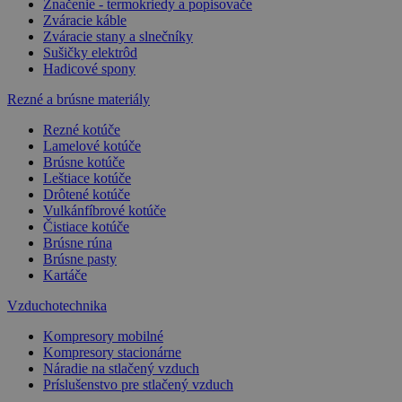
Značenie - termokriedy a popisovače
Zváracie káble
Zváracie stany a slnečníky
Sušičky elektrôd
Hadicové spony
Rezné a brúsne materiály
Rezné kotúče
Lamelové kotúče
Brúsne kotúče
Leštiace kotúče
Drôtené kotúče
Vulkánfíbrové kotúče
Čistiace kotúče
Brúsne rúna
Brúsne pasty
Kartáče
Vzduchotechnika
Kompresory mobilné
Kompresory stacionárne
Náradie na stlačený vzduch
Príslušenstvo pre stlačený vzduch