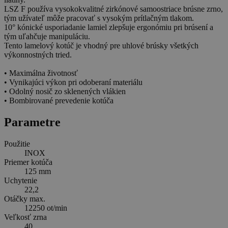
LSZ F používa vysokokvalitné zirkónové samoostriace brúsne zrno,
tým užívateľ môže pracovať s vysokým prítlačným tlakom.
10° kónické usporiadanie lamiel zlepšuje ergonómiu pri brúsení a
tým uľahčuje manipuláciu.
Tento lamelový kotúč je vhodný pre uhlové brúsky všetkých
výkonnostných tried.
• Maximálna životnosť
• Vynikajúci výkon pri odoberaní materiálu
• Odolný nosič zo sklenených vlákien
• Bombirované prevedenie kotúča
Parametre
Použitie
INOX
Priemer kotúča
125 mm
Uchytenie
22,2
Otáčky max.
12250 ot/min
Veľkosť zrna
40