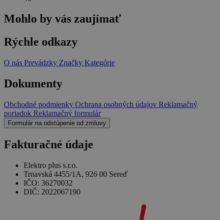
Mohlo by vás zaujímať
Rýchle odkazy
O nás
Prevádzky
Značky
Kategórie
Dokumenty
Obchodné podmienky
Ochrana osobných údajov
Reklamačný
poriadok
Reklamačný formulár
Formulár na odstúpenie od zmluvy
Fakturačné údaje
Elektro plus s.r.o.
Trnavská 4455/1A, 926 00 Sereď
IČO: 36270032
DIČ: 2022067190