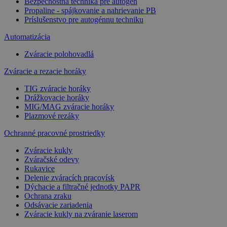
Bezpečnostná technika pre autogén
Propaline - spájkovanie a nahrievanie PB
Príslušenstvo pre autogénnu techniku
Automatizácia
Zváracie polohovadlá
Zváracie a rezacie horáky
TIG zváracie horáky
Drážkovacie horáky
MIG/MAG zváracie horáky
Plazmové rezáky
Ochranné pracovné prostriedky
Zváracie kukly
Zváračské odevy
Rukavice
Delenie zváracích pracovísk
Dýchacie a filtračné jednotky PAPR
Ochrana zraku
Odsávacie zariadenia
Zváracie kukly na zváranie laserom