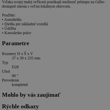
Vďaka svojej malej veľkosti ponúkajú možnosť prístupu na ťažko
dostupné miesta s veľmi lokálnym ohrevom.
Použitie:
• Autodielňa
• Dielňa pre nákladné vozidlá
• Údržba
• Karosárske práce
Parametre
Rozmery D x Š x V
37 x 39 x 235 mm
Typ
D28
Uhol
90 °
Prevedenie
kompletné
Mohlo by vás zaujímať
Rýchle odkazy