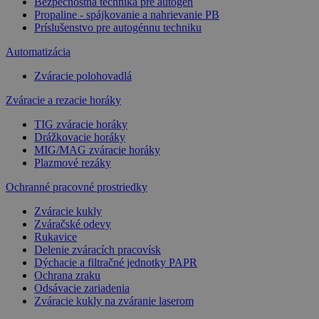
Bezpečnostná technika pre autogén
Propaline - spájkovanie a nahrievanie PB
Príslušenstvo pre autogénnu techniku
Automatizácia
Zváracie polohovadlá
Zváracie a rezacie horáky
TIG zváracie horáky
Drážkovacie horáky
MIG/MAG zváracie horáky
Plazmové rezáky
Ochranné pracovné prostriedky
Zváracie kukly
Zváračské odevy
Rukavice
Delenie zváracích pracovísk
Dýchacie a filtračné jednotky PAPR
Ochrana zraku
Odsávacie zariadenia
Zváracie kukly na zváranie laserom