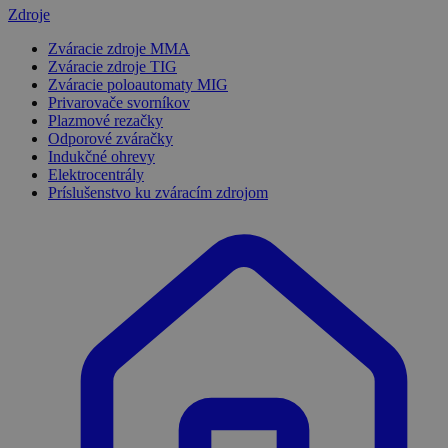
Zdroje
Zváracie zdroje MMA
Zváracie zdroje TIG
Zváracie poloautomaty MIG
Privarovače svorníkov
Plazmové rezačky
Odporové zváračky
Indukčné ohrevy
Elektrocentrály
Príslušenstvo ku zváracím zdrojom