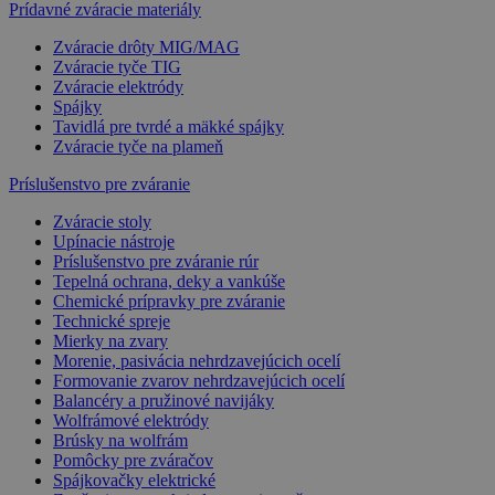
Prídavné zváracie materiály
Zváracie drôty MIG/MAG
Zváracie tyče TIG
Zváracie elektródy
Spájky
Tavidlá pre tvrdé a mäkké spájky
Zváracie tyče na plameň
Príslušenstvo pre zváranie
Zváracie stoly
Upínacie nástroje
Príslušenstvo pre zváranie rúr
Tepelná ochrana, deky a vankúše
Chemické prípravky pre zváranie
Technické spreje
Mierky na zvary
Morenie, pasivácia nehrdzavejúcich ocelí
Formovanie zvarov nehrdzavejúcich ocelí
Balancéry a pružinové navijáky
Wolfrámové elektródy
Brúsky na wolfrám
Pomôcky pre zváračov
Spájkovačky elektrické