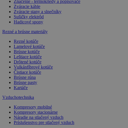
Značenie - termokriedy a popisovače
Zváracie káble
Zváracie stany a slnečníky
Sušičky elektrôd
Hadicové spony
Rezné a brúsne materiály
Rezné kotúče
Lamelové kotúče
Brúsne kotúče
Leštiace kotúče
Drôtené kotúče
Vulkánfíbrové kotúče
Čistiace kotúče
Brúsne rúna
Brúsne pasty
Kartáče
Vzduchotechnika
Kompresory mobilné
Kompresory stacionárne
Náradie na stlačený vzduch
Príslušenstvo pre stlačený vzduch