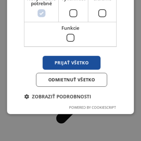
potrebné
Zváracie poloautomaty MIG
Funkcie
PRIJAŤ VŠETKO
ODMIETNUŤ VŠETKO
ZOBRAZIŤ PODROBNOSTI
POWERED BY COOKIESCRIPT
Nevyhnutne potrebné
Výkonnosť
Cielenie
Funkcie