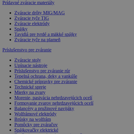
Prídavné zváracie materiály
Zváracie drôty MIG/MAG
Zváracie tyče TIG
Zváracie elektródy
Spájky
Tavidlá pre tvrdé a mäkké spájky
Zváracie tyče na plameň
Príslušenstvo pre zváranie
Zváracie stoly
Upínacie nástroje
Príslušenstvo pre zváranie rúr
Tepelná ochrana, deky a vankúše
Chemické prípravky pre zváranie
Technické spreje
Mierky na zvary
Morenie, pasivácia nehrdzavejúcich ocelí
Formovanie zvarov nehrdzavejúcich ocelí
Balancéry a pružinové navijáky
Wolfrámové elektródy
Brúsky na wolfrám
Pomôcky pre zváračov
Spájkovačky elektrické