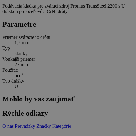
Podávacia kladka pre zvárací zdroj Fronius TransSteel 2200 s U
drážkou pre oceľové a CrNi drôty.
Parametre
Priemer zváracieho drôtu
1,2 mm
Typ
kladky
Vonkajší priemer
23 mm
Použitie
oceľ
Typ drážky
U
Mohlo by vás zaujímať
Rýchle odkazy
O nás
Prevádzky
Značky
Kategórie