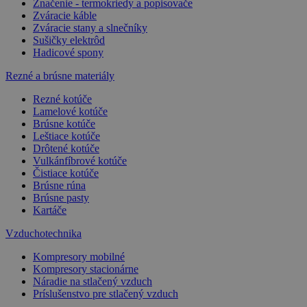
Značenie - termokriedy a popisovače
Zváracie káble
Zváracie stany a slnečníky
Sušičky elektrôd
Hadicové spony
Rezné a brúsne materiály
Rezné kotúče
Lamelové kotúče
Brúsne kotúče
Leštiace kotúče
Drôtené kotúče
Vulkánfíbrové kotúče
Čistiace kotúče
Brúsne rúna
Brúsne pasty
Kartáče
Vzduchotechnika
Kompresory mobilné
Kompresory stacionárne
Náradie na stlačený vzduch
Príslušenstvo pre stlačený vzduch