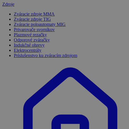
Zdroje
Zváracie zdroje MMA
Zváracie zdroje TIG
Zváracie poloautomaty MIG
Privarovače svorníkov
Plazmové rezačky
Odporové zváračky
Indukčné ohrevy
Elektrocentrály
Príslušenstvo ku zváracím zdrojom