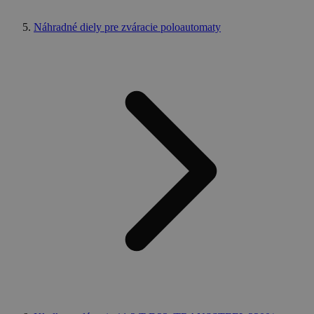
Nevyhnutne potrebné súbory cookie umožňujú
základné funkcie webovej lokality, ako prihlásenie
používateľa a správa účtu. Webová lokalita sa nedá
Náhradné diely pre zváracie poloautomaty
správne používať bez nevyhnutne potrebných
súborov cookie.
Poskytovateľ
Uplynutie
Meno
Popis
/
Doména
platnosti
XSRF-
weld.sk
1 hodina
Tento súbor
TOKEN
59 minút
cookie je
napísaný,
aby pomohol
zaistiť
bezpečnosť
stránok pri
predchádzaní
útokom
Falšovanie
požiadaviek
medzi
stránkami.
welder-
weld.sk
1 hodina
session
59 minút
Google Privacy Policy