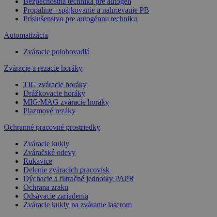
Bezpečnostná technika pre autogén
Propaline - spájkovanie a nahrievanie PB
Príslušenstvo pre autogénnu techniku
Automatizácia
Zváracie polohovadlá
Zváracie a rezacie horáky
TIG zváracie horáky
Drážkovacie horáky
MIG/MAG zváracie horáky
Plazmové rezáky
Ochranné pracovné prostriedky
Zváracie kukly
Zváračské odevy
Rukavice
Delenie zváracích pracovísk
Dýchacie a filtračné jednotky PAPR
Ochrana zraku
Odsávacie zariadenia
Zváracie kukly na zváranie laserom