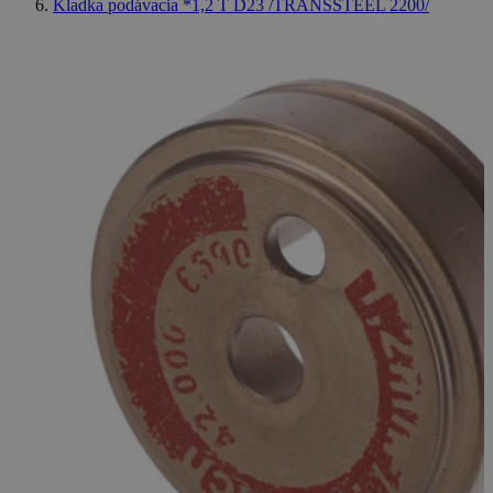
Kladka podávacia *1,2 T D23 /TRANSSTEEL 2200/