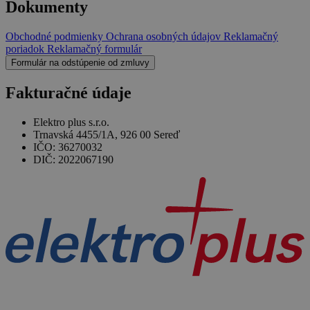
Dokumenty
Obchodné podmienky
Ochrana osobných údajov
Reklamačný
poriadok
Reklamačný formulár
Formulár na odstúpenie od zmluvy
Fakturačné údaje
Elektro plus s.r.o.
Trnavská 4455/1A, 926 00 Sereď
IČO: 36270032
DIČ: 2022067190