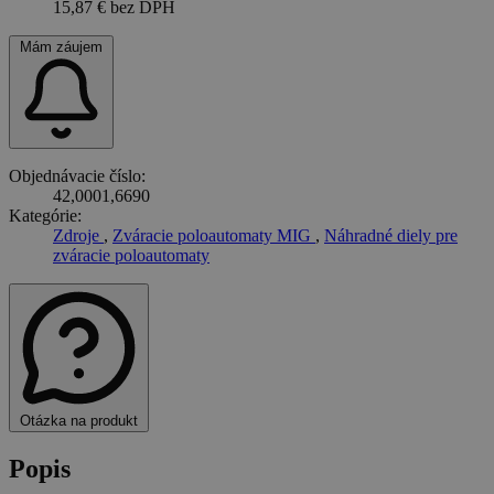
15,87 €
bez DPH
Mám záujem
Objednávacie číslo:
42,0001,6690
Kategórie:
Zdroje
,
Zváracie poloautomaty MIG
,
Náhradné diely pre
zváracie poloautomaty
Otázka na produkt
Popis