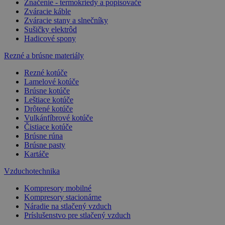
Značenie - termokriedy a popisovače
Zváracie káble
Zváracie stany a slnečníky
Sušičky elektrôd
Hadicové spony
Rezné a brúsne materiály
Rezné kotúče
Lamelové kotúče
Brúsne kotúče
Leštiace kotúče
Drôtené kotúče
Vulkánfíbrové kotúče
Čistiace kotúče
Brúsne rúna
Brúsne pasty
Kartáče
Vzduchotechnika
Kompresory mobilné
Kompresory stacionárne
Náradie na stlačený vzduch
Príslušenstvo pre stlačený vzduch