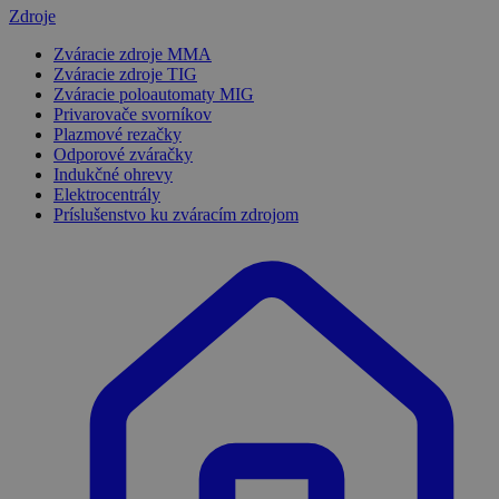
Zdroje
Zváracie zdroje MMA
Zváracie zdroje TIG
Zváracie poloautomaty MIG
Privarovače svorníkov
Plazmové rezačky
Odporové zváračky
Indukčné ohrevy
Elektrocentrály
Príslušenstvo ku zváracím zdrojom