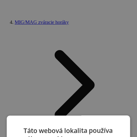
MIG/MAG zváracie horáky
Táto webová lokalita používa