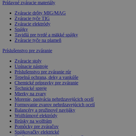
Prídavné zváracie materiály
Zváracie drôty MIG/MAG
Zváracie tyče TIG
Zváracie elektródy
Spájky
Tavidlá pre tvrdé a mäkké spájky
Zváracie tyče na plameň
Príslušenstvo pre zváranie
Zváracie stoly
Upínacie nástroje
Príslušenstvo pre zváranie rúr
Tepelná ochrana, deky a vankúše
Chemické prípravky pre zváranie
Technické spreje
Mierky na zvary
Morenie, pasivácia nehrdzavejúcich ocelí
Formovanie zvarov nehrdzavejúcich ocelí
Balancéry a pružinové navijáky
Wolfrámové elektródy
Brúsky na wolfrám
Pomôcky pre zváračov
Spájkovačky elektrické