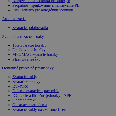
Bezpečnostná technika pre autogén
Propaline - spájkovanie a nahrievanie PB
Príslušenstvo pre autogénnu techniku
Automatizácia
Zváracie polohovadlá
Zváracie a rezacie horáky
TIG zváracie horáky
Drážkovacie horáky
MIG/MAG zváracie horáky
Plazmové rezáky
Ochranné pracovné prostriedky
Zváracie kukly
Zváračské odevy
Rukavice
Delenie zváracích pracovísk
Dýchacie a filtračné jednotky PAPR
Ochrana zraku
Odsávacie zariadenia
Zváracie kukly na zváranie laserom