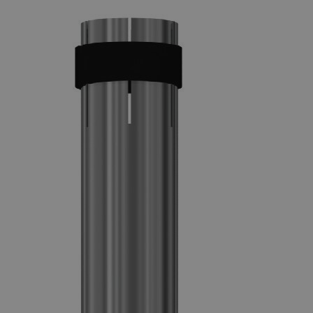
napísaný,
aby pomohol
zaistiť
bezpečnosť
stránok pri
predchádzaní
útokom
Falšovanie
požiadaviek
medzi
stránkami.
welder-
weld.sk
1 hodina
session
59 minút
Google Privacy Policy