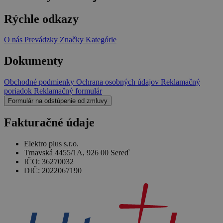
Rýchle odkazy
O nás
Prevádzky
Značky
Kategórie
Dokumenty
Obchodné podmienky
Ochrana osobných údajov
Reklamačný
poriadok
Reklamačný formulár
Formulár na odstúpenie od zmluvy
Fakturačné údaje
Elektro plus s.r.o.
Trnavská 4455/1A, 926 00 Sereď
IČO: 36270032
DIČ: 2022067190