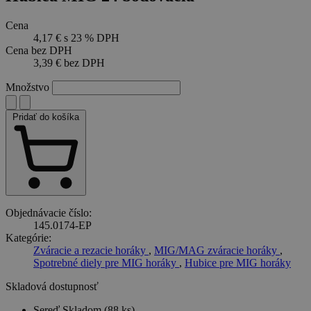
Cena
4,17 €
s 23 % DPH
Cena bez DPH
3,39 €
bez DPH
Množstvo
Pridať do košíka
Objednávacie číslo:
145.0174-EP
Kategórie:
Zváracie a rezacie horáky
,
MIG/MAG zváracie horáky
,
Spotrebné diely pre MIG horáky
,
Hubice pre MIG horáky
Skladová dostupnosť
Sereď
Skladom (88 ks)