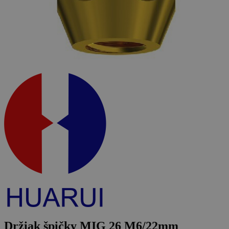
Držiak špičky MIG 26 M6/22mm