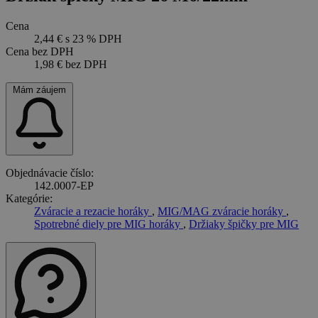
Cena
2,44 €
s 23 % DPH
Cena bez DPH
1,98 €
bez DPH
Mám záujem
Objednávacie číslo:
142.0007-EP
Kategórie:
Zváracie a rezacie horáky
,
MIG/MAG zváracie horáky
,
Spotrebné diely pre MIG horáky
,
Držiaky špičky pre MIG