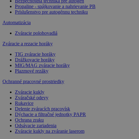
Bezpečnostná technika pre autogén
Propaline - spájkovanie a nahrievanie PB
Príslušenstvo pre autogénnu techniku
Automatizácia
Zváracie polohovadlá
Zváracie a rezacie horáky
TIG zváracie horáky
Drážkovacie horáky
MIG/MAG zváracie horáky
Plazmové rezáky
Ochranné pracovné prostriedky
Zváracie kukly
Zváračské odevy
Rukavice
Delenie zváracích pracovísk
Dýchacie a filtračné jednotky PAPR
Ochrana zraku
Odsávacie zariadenia
Zváracie kukly na zváranie laserom