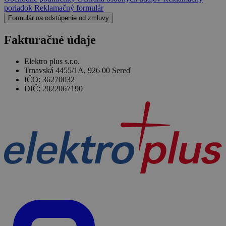
poriadok
Reklamačný formulár
Formulár na odstúpenie od zmluvy
Fakturačné údaje
Elektro plus s.r.o.
Trnavská 4455/1A, 926 00 Sereď
IČO: 36270032
DIČ: 2022067190