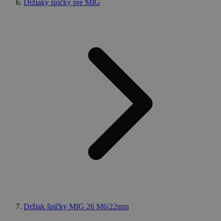
Držiaky špičky pre MIG
útokom
Falšovanie
požiadaviek
medzi
stránkami.
welder-
weld.sk
1 hodina
session
59 minút
Google Privacy Policy
Držiak špičky MIG 26 M6/22mm