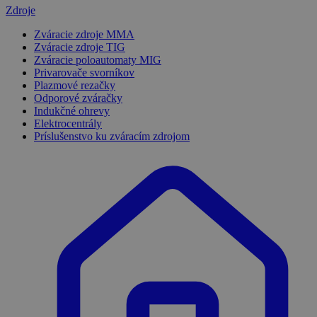
Zdroje
Zváracie zdroje MMA
Zváracie zdroje TIG
Zváracie poloautomaty MIG
Privarovače svorníkov
Plazmové rezačky
Odporové zváračky
Indukčné ohrevy
Elektrocentrály
Príslušenstvo ku zváracím zdrojom