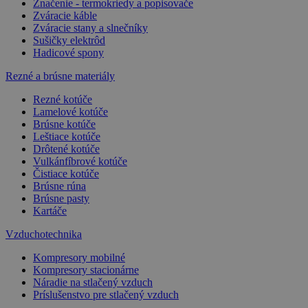
Značenie - termokriedy a popisovače
Zváracie káble
Zváracie stany a slnečníky
Sušičky elektrôd
Hadicové spony
Rezné a brúsne materiály
Rezné kotúče
Lamelové kotúče
Brúsne kotúče
Leštiace kotúče
Drôtené kotúče
Vulkánfíbrové kotúče
Čistiace kotúče
Brúsne rúna
Brúsne pasty
Kartáče
Vzduchotechnika
Kompresory mobilné
Kompresory stacionárne
Náradie na stlačený vzduch
Príslušenstvo pre stlačený vzduch