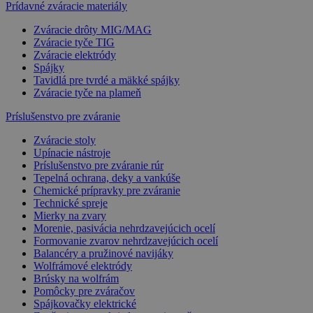
Prídavné zváracie materiály
Zváracie drôty MIG/MAG
Zváracie tyče TIG
Zváracie elektródy
Spájky
Tavidlá pre tvrdé a mäkké spájky
Zváracie tyče na plameň
Príslušenstvo pre zváranie
Zváracie stoly
Upínacie nástroje
Príslušenstvo pre zváranie rúr
Tepelná ochrana, deky a vankúše
Chemické prípravky pre zváranie
Technické spreje
Mierky na zvary
Morenie, pasivácia nehrdzavejúcich ocelí
Formovanie zvarov nehrdzavejúcich ocelí
Balancéry a pružinové navijáky
Wolfrámové elektródy
Brúsky na wolfrám
Pomôcky pre zváračov
Spájkovačky elektrické