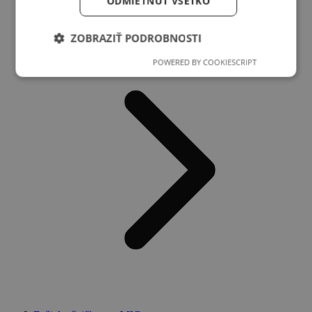
ODMIETNUŤ VŠETKO
Spotrebné diely pre MIG horáky
ZOBRAZIŤ PODROBNOSTI
POWERED BY COOKIESCRIPT
Nevyhnutne potrebné
Výkonnosť
Cielenie
Funkcie
Nevyhnutne potrebné súbory cookie umožňujú
základné funkcie webovej lokality, ako prihlásenie
používateľa a správa účtu. Webová lokalita sa nedá
správne používať bez nevyhnutne potrebných
súborov cookie.
Poskytovateľ
Uplynutie
Meno
Popis
/
Doména
platnosti
XSRF-
weld.sk
1 hodina
Tento súbor
TOKEN
59 minút
cookie je
napísaný,
aby pomohol
zaistiť
bezpečnosť
stránok pri
predchádzaní