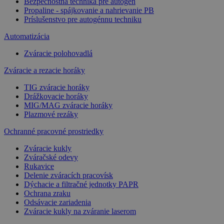
Bezpečnostná technika pre autogén
Propaline - spájkovanie a nahrievanie PB
Príslušenstvo pre autogénnu techniku
Automatizácia
Zváracie polohovadlá
Zváracie a rezacie horáky
TIG zváracie horáky
Drážkovacie horáky
MIG/MAG zváracie horáky
Plazmové rezáky
Ochranné pracovné prostriedky
Zváracie kukly
Zváračské odevy
Rukavice
Delenie zváracích pracovísk
Dýchacie a filtračné jednotky PAPR
Ochrana zraku
Odsávacie zariadenia
Zváracie kukly na zváranie laserom