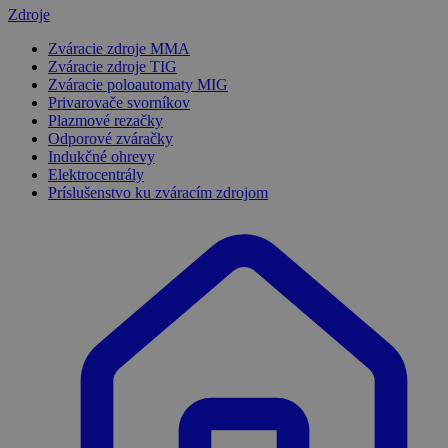
Zdroje
Zváracie zdroje MMA
Zváracie zdroje TIG
Zváracie poloautomaty MIG
Privarovače svorníkov
Plazmové rezačky
Odporové zváračky
Indukčné ohrevy
Elektrocentrály
Príslušenstvo ku zváracím zdrojom