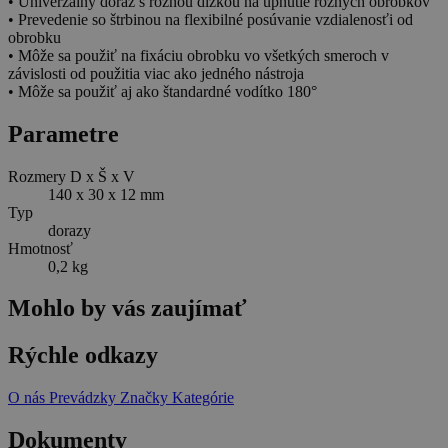
• Univerzálny doraz s rôznou dĺžkou na upnutie rôznych obrobkov
• Prevedenie so štrbinou na flexibilné posúvanie vzdialenosťi od
obrobku
• Môže sa použiť na fixáciu obrobku vo všetkých smeroch v
závislosti od použitia viac ako jedného nástroja
• Môže sa použiť aj ako štandardné vodítko 180°
Parametre
Rozmery D x Š x V
140 x 30 x 12 mm
Typ
dorazy
Hmotnosť
0,2 kg
Mohlo by vás zaujímať
Rýchle odkazy
O nás
Prevádzky
Značky
Kategórie
Dokumenty