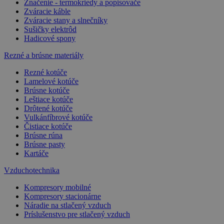
Značenie - termokriedy a popisovače
Zváracie káble
Zváracie stany a slnečníky
Sušičky elektrôd
Hadicové spony
Rezné a brúsne materiály
Rezné kotúče
Lamelové kotúče
Brúsne kotúče
Leštiace kotúče
Drôtené kotúče
Vulkánfíbrové kotúče
Čistiace kotúče
Brúsne rúna
Brúsne pasty
Kartáče
Vzduchotechnika
Kompresory mobilné
Kompresory stacionárne
Náradie na stlačený vzduch
Príslušenstvo pre stlačený vzduch