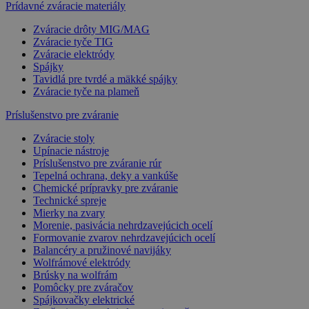
Prídavné zváracie materiály
Zváracie drôty MIG/MAG
Zváracie tyče TIG
Zváracie elektródy
Spájky
Tavidlá pre tvrdé a mäkké spájky
Zváracie tyče na plameň
Príslušenstvo pre zváranie
Zváracie stoly
Upínacie nástroje
Príslušenstvo pre zváranie rúr
Tepelná ochrana, deky a vankúše
Chemické prípravky pre zváranie
Technické spreje
Mierky na zvary
Morenie, pasivácia nehrdzavejúcich ocelí
Formovanie zvarov nehrdzavejúcich ocelí
Balancéry a pružinové navijáky
Wolfrámové elektródy
Brúsky na wolfrám
Pomôcky pre zváračov
Spájkovačky elektrické