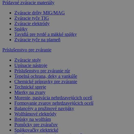
Prídavné zváracie materiály
Zváracie drôty MIG/MAG
Zváracie tyče TIG
Zváracie elektródy
Spájky
Tavidlá pre tvrdé a mäkké spájky
Zváracie tyče na plameň
Príslušenstvo pre zváranie
Zváracie stoly
Upínacie nástroje
Príslušenstvo pre zváranie rúr
Tepelná ochrana, deky a vankúše
Chemické prípravky pre zváranie
Technické spreje
Mierky na zvary
Morenie, pasivácia nehrdzavejúcich ocelí
Formovanie zvarov nehrdzavejúcich ocelí
Balancéry a pružinové navijáky
Wolfrámové elektródy
Brúsky na wolfrám
Pomôcky pre zváračov
Spájkovačky elektrické