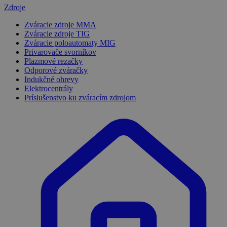
Zdroje
Zváracie zdroje MMA
Zváracie zdroje TIG
Zváracie poloautomaty MIG
Privarovače svorníkov
Plazmové rezačky
Odporové zváračky
Indukčné ohrevy
Elektrocentrály
Príslušenstvo ku zváracím zdrojom