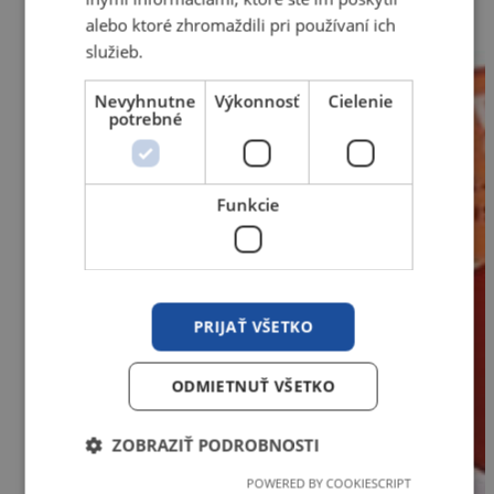
Cínová spájka trubičková *2,0 60Sn 0,1kg
alebo ktoré zhromaždili pri používaní ich
služieb.
Nevyhnutne
Výkonnosť
Cielenie
potrebné
Funkcie
PRIJAŤ VŠETKO
ODMIETNUŤ VŠETKO
ZOBRAZIŤ PODROBNOSTI
POWERED BY COOKIESCRIPT