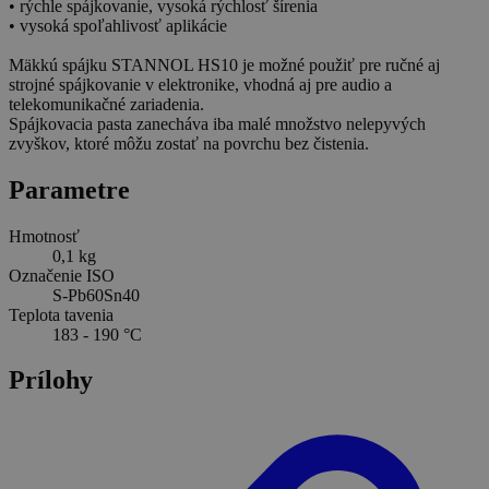
• rýchle spájkovanie, vysoká rýchlosť šírenia
• vysoká spoľahlivosť aplikácie
Mäkkú spájku STANNOL HS10 je možné použiť pre ručné aj
strojné spájkovanie v elektronike, vhodná aj pre audio a
telekomunikačné zariadenia.
Spájkovacia pasta zanecháva iba malé množstvo nelepyvých
zvyškov, ktoré môžu zostať na povrchu bez čistenia.
Parametre
Hmotnosť
0,1 kg
Označenie ISO
S-Pb60Sn40
Teplota tavenia
183 - 190 °C
Prílohy