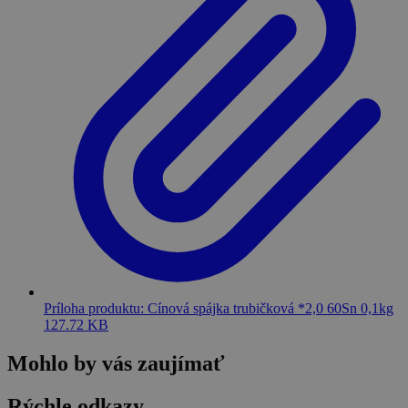
Príloha produktu: Cínová spájka trubičková *2,0 60Sn 0,1kg
127.72 KB
Mohlo by vás zaujímať
Rýchle odkazy