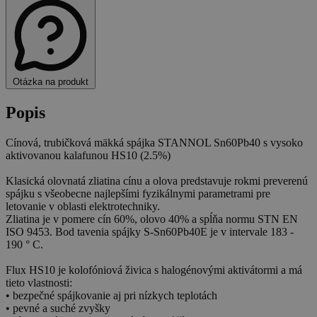
Otázka na produkt
Popis
Cínová, trubičková mäkká spájka STANNOL Sn60Pb40 s vysoko
aktivovanou kalafunou HS10 (2.5%)
Klasická olovnatá zliatina cínu a olova predstavuje rokmi preverenú
spájku s všeobecne najlepšími fyzikálnymi parametrami pre
letovanie v oblasti elektrotechniky.
Zliatina je v pomere cín 60%, olovo 40% a spĺňa normu STN EN
ISO 9453. Bod tavenia spájky S-Sn60Pb40E je v intervale 183 -
190 ° C.
Flux HS10 je kolofóniová živica s halogénovými aktivátormi a má
tieto vlastnosti:
• bezpečné spájkovanie aj pri nízkych teplotách
• pevné a suché zvyšky