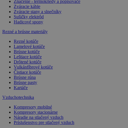
Značenie - termokriedy a popisovače
Zváracie káble
Zváracie stany a slnečníky
Sušičky elektrôd
Hadicové spony
Rezné a brúsne materiály
Rezné kotúče
Lamelové kotúče
Brúsne kotúče
Leštiace kotúče
Drôtené kotúče
Vulkánfíbrové kotúče
Čistiace kotúče
Brúsne rúna
Brúsne pasty
Kartáče
Vzduchotechnika
Kompresory mobilné
Kompresory stacionárne
Náradie na stlačený vzduch
Príslušenstvo pre stlačený vzduch