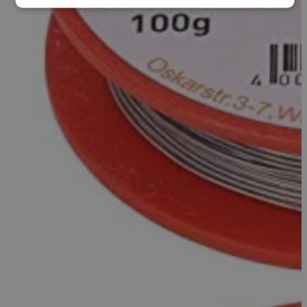
Nevyhnutne potrebné
Výkonnosť
Cielenie
Funkcie
Nevyhnutne potrebné súbory cookie umožňujú
základné funkcie webovej lokality, ako prihlásenie
používateľa a správa účtu. Webová lokalita sa nedá
správne používať bez nevyhnutne potrebných
súborov cookie.
Poskytovateľ
Uplynutie
Meno
Popis
/
Doména
platnosti
XSRF-
weld.sk
1 hodina
Tento súbor
TOKEN
59 minút
cookie je
napísaný,
aby pomohol
zaistiť
bezpečnosť
stránok pri
predchádzaní
útokom
Falšovanie
požiadaviek
medzi
stránkami.
welder-
weld.sk
1 hodina