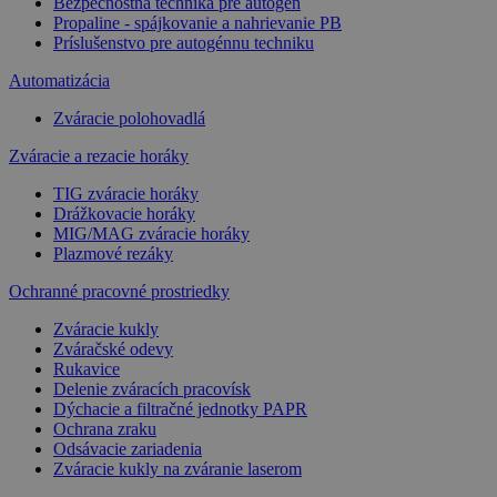
Bezpečnostná technika pre autogén
Propaline - spájkovanie a nahrievanie PB
Príslušenstvo pre autogénnu techniku
Automatizácia
Zváracie polohovadlá
Zváracie a rezacie horáky
TIG zváracie horáky
Drážkovacie horáky
MIG/MAG zváracie horáky
Plazmové rezáky
Ochranné pracovné prostriedky
Zváracie kukly
Zváračské odevy
Rukavice
Delenie zváracích pracovísk
Dýchacie a filtračné jednotky PAPR
Ochrana zraku
Odsávacie zariadenia
Zváracie kukly na zváranie laserom