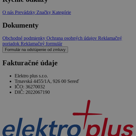
O nás
Prevádzky
Značky
Kategórie
Dokumenty
Obchodné podmienky
Ochrana osobných údajov
Reklamačný
poriadok
Reklamačný formulár
Formulár na odstúpenie od zmluvy
Fakturačné údaje
Elektro plus s.r.o.
Trnavská 4455/1A, 926 00 Sereď
IČO: 36270032
DIČ: 2022067190