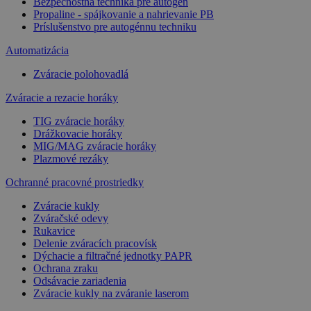
Bezpečnostná technika pre autogén
Propaline - spájkovanie a nahrievanie PB
Príslušenstvo pre autogénnu techniku
Automatizácia
Zváracie polohovadlá
Zváracie a rezacie horáky
TIG zváracie horáky
Drážkovacie horáky
MIG/MAG zváracie horáky
Plazmové rezáky
Ochranné pracovné prostriedky
Zváracie kukly
Zváračské odevy
Rukavice
Delenie zváracích pracovísk
Dýchacie a filtračné jednotky PAPR
Ochrana zraku
Odsávacie zariadenia
Zváracie kukly na zváranie laserom