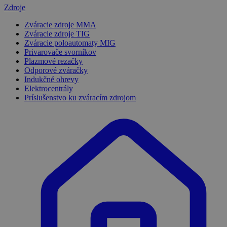
Zdroje
Zváracie zdroje MMA
Zváracie zdroje TIG
Zváracie poloautomaty MIG
Privarovače svorníkov
Plazmové rezačky
Odporové zváračky
Indukčné ohrevy
Elektrocentrály
Príslušenstvo ku zváracím zdrojom