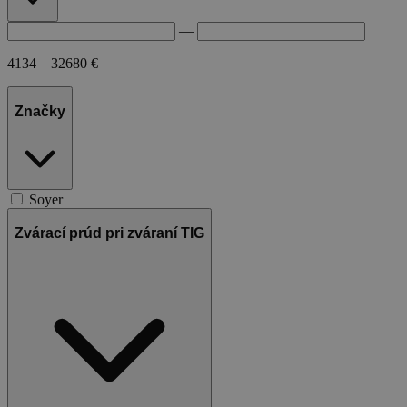
Nevyhnutne potrebné súbory cookie umožňujú
základné funkcie webovej lokality, ako prihlásenie
—
používateľa a správa účtu. Webová lokalita sa nedá
správne používať bez nevyhnutne potrebných
4134 – 32680 €
súborov cookie.
Poskytovateľ
Uplynutie
Meno
Popis
Značky
/
Doména
platnosti
XSRF-
weld.sk
1 hodina
Tento súbor
TOKEN
59 minút
cookie je
napísaný,
aby pomohol
zaistiť
Soyer
bezpečnosť
stránok pri
predchádzaní
Zvárací prúd pri zváraní TIG
útokom
Falšovanie
požiadaviek
medzi
stránkami.
welder-
weld.sk
1 hodina
session
59 minút
Google Privacy Policy