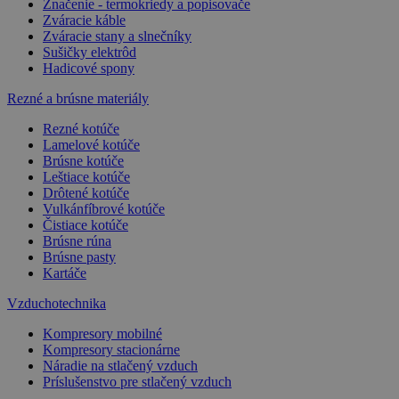
Značenie - termokriedy a popisovače
Zváracie káble
Zváracie stany a slnečníky
Sušičky elektrôd
Hadicové spony
Rezné a brúsne materiály
Rezné kotúče
Lamelové kotúče
Brúsne kotúče
Leštiace kotúče
Drôtené kotúče
Vulkánfíbrové kotúče
Čistiace kotúče
Brúsne rúna
Brúsne pasty
Kartáče
Vzduchotechnika
Kompresory mobilné
Kompresory stacionárne
Náradie na stlačený vzduch
Príslušenstvo pre stlačený vzduch