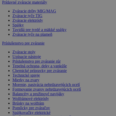
Prídavné zváracie materiály
Zváracie drôty MIG/MAG
Zváracie tyče TIG
Zváracie elektródy
Spájky
Tavidlá pre tvrdé a mäkké spájky
Zváracie tyče na plameň
Príslušenstvo pre zváranie
Zváracie stoly
Upínacie nástroje
Príslušenstvo pre zváranie rúr
Tepelná ochrana, deky a vankúše
Chemické prípravky pre zváranie
Technické spreje
Mierky na zvary
Morenie, pasivácia nehrdzavejúcich ocelí
Formovanie zvarov nehrdzavejúcich ocelí
Balancéry a pružinové navijáky
Wolfrámové elektródy
Brúsky na wolfrám
Pomôcky pre zváračov
Spájkovačky elektrické