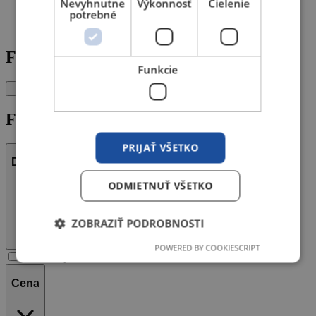
Nevyhnutne
Výkonnosť
Cielenie
potrebné
Zdvihové privarovače svorníkov
Filtre
Funkcie
Filtre
PRIJAŤ VŠETKO
Dostupnosť
ODMIETNUŤ VŠETKO
ZOBRAZIŤ PODROBNOSTI
POWERED BY COOKIESCRIPT
Iba dostupné skladom
Nevyhnutne potrebné
Výkonnosť
Cena
Cielenie
Funkcie