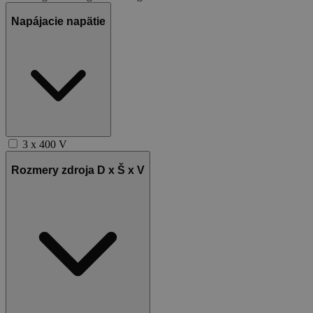
Napájacie napätie
3 x 400 V
Rozmery zdroja D x Š x V